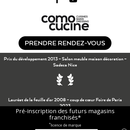
PRENDRE RENDEZ-VOUS
Prix du développement 2013 – Salon meuble maison décoration –
Sadeca Nice
Lauréat de la feuille d’or 2008 – coup de cœur Foire de Paris
2023
Pré-inscription des futurs magasins
franchisés*
*
licence de marque
© 2017 – 2022 – Como Cucine –
Mentions légales
–
BHB Communication
–
Plan