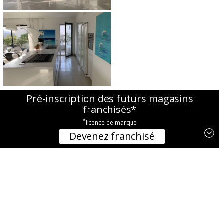
Pré-inscription des futurs magasins
franchisés*
VOIR PLUS
*
licence de marque
SUIVEZ-NOUS
Devenez franchisé